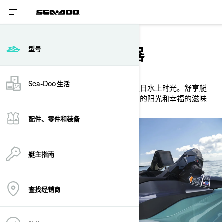
休闲系列
让人喜悦的水上机器
型号
阳光、沙滩、海浪……
Sea-Doo 生活
您和亲朋挚友将重新认识什么是欢乐的夏日水上时光。舒享艇
GTI 的舒适性和功能性将让您沉醉于明媚的阳光和幸福的滋味
中。
配件、零件和装备
艇主指南
查找经销商