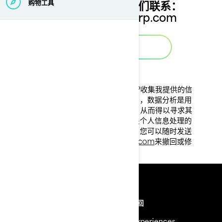
请通过以下地址与我们联系：
购物工具
sg_marketing@brp.com
联系我们
提交此请求后，我将允许BRP收集我提供的信
息用于定制营销策略。我明白，数据分析是用
来提高我和整个BRP的经验，从而得以寻求其
他有着类似兴趣的人们。有关个人信息处理的
详细资料，请参阅隐私政策。您可以随时发送
邮件到
privacyofficer@brp.com
来撤回或修
改您的决定。
资源
需要帮助？
安全召回
招聘
BRP Experiences