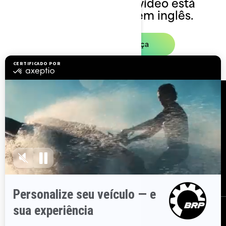
No momento, este vídeo está
disponível apenas em inglês.
Vídeo de segurança
Recursos
Explorar Sea-Doo
Junte-se à rede de
revendedores
Precisa de ajuda?
Recalls de segurança
Carreiras
BRP Experiences
Assine