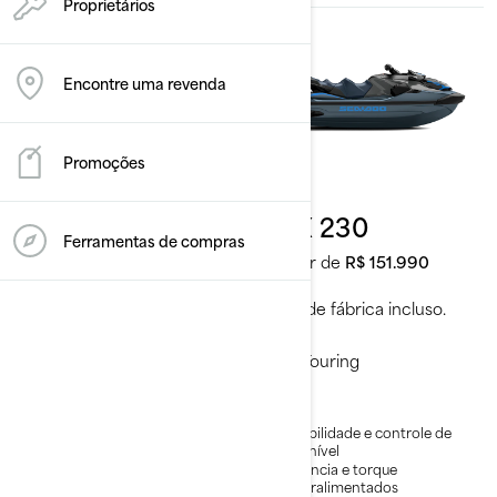
Proprietários
Encontre uma revenda
Promoções
2026
2026
GTX 170
GTX 230
Ferramentas de compras
A partir de
R$ 142.990
A partir de
R$ 151.990
Frete de fábrica incluso.
Frete de fábrica incluso.
Touring
Touring
Estabilidade e controle de
Estabilidade e controle de
alto nível
alto nível
Motor de alto desempenho
Potência e torque
com aceleração
superalimentados