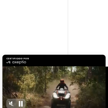
Estabilidade e controle
líderes no segmento
Aceleração de nível mundial
com motor de 325 HP
Amortecedor hidráulico de
direção
Tela touchscreen de 10,25"
com BRP Connect e sistema
de áudio BRP Premium
Recursos
Explorar Sea-Doo
Junte-se à rede de
revendedores
Precisa de ajuda?
Recalls de segurança
Carreiras