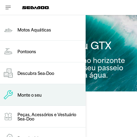
Motos Aquáticas
Personalize o seu GTX
Pontoons
Infinitas possibilidades no horizonte
quando você configura seu passeio
ideal para longos dias na água.
Descubra Sea‑Doo
Monte o seu
Selecione o Seu Pacote
Alterar modelo
Peças, Acessórios e Vestuário
Sea-Doo