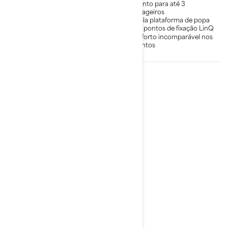
impressionante
Assento para até 3
Assento para até 3
passageiros
passageiros
Ampla plataforma de popa
Ampla plataforma de popa
com pontos de fixação LinQ
com pontos de fixação LinQ
Conforto incomparável nos
Conforto incomparável nos
assentos
assentos
2026
GTX Limited 325
A partir de
R$ 197.990
Frete de fábrica incluso.
Touring