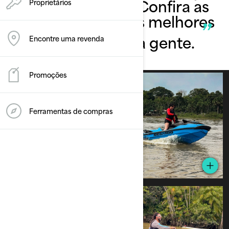
desse encontro. Confira as
Proprietários
fotos e reviva seus melhores
momentos com a gente.
Encontre uma revenda
Promoções
Ferramentas de compras