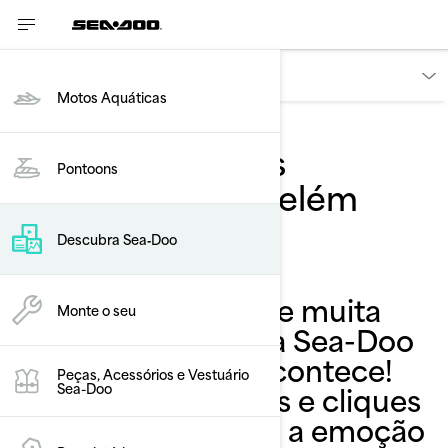
Descubra
Motos Aquáticas
Nossos melhores
Pontoons
momentos em Belém
Descubra Sea‑Doo
Calor, alegria e muita
Monte o seu
energia: quando a Sea-Doo
chega, a festa acontece!
Peças, Acessórios e Vestuário
Aventuras, sorrisos e cliques
Sea-Doo
que mostram toda a emoção