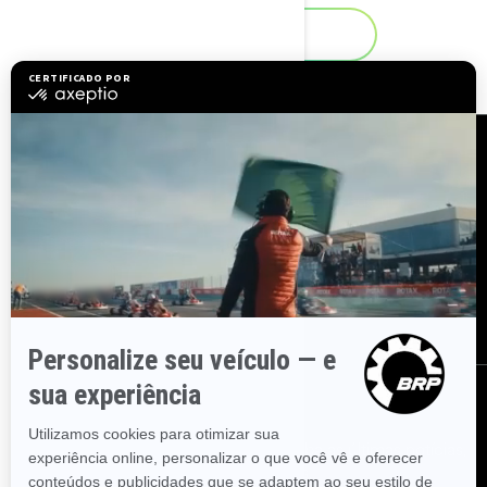
Saiba mais
Recursos
Explorar Sea-Doo
Junte-se à rede de
revendedores
Precisa de ajuda?
Recalls de segurança
Carreiras
BRP Experiences
Assine
Inscreva-se em nossos e-mails.
Receba as últimas notícias,
eventos e ofertas.