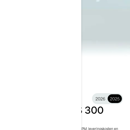
2026
2025
2025 GTR-X® RS 300
€ 23.399
Vanaf
i
De vanafprijs is inclusief BTW, maar exclusief BPM, leveringskosten en