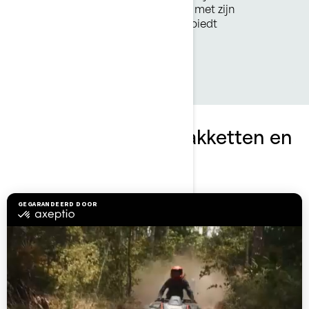
binnen handbereik. De GTR-X RS met zijn
krachtbron van 217 kW (300 pk) biedt
adembenemende momenten.
Ontdek GTR-X RS-pakketten en
-specificaties