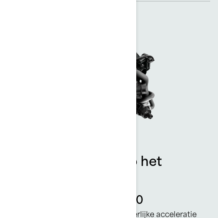
Meer vermogen op het
water
Rotax 1630 ACE™ - 300
Met deze Rotax-motor heb je heerlijke acceleratie