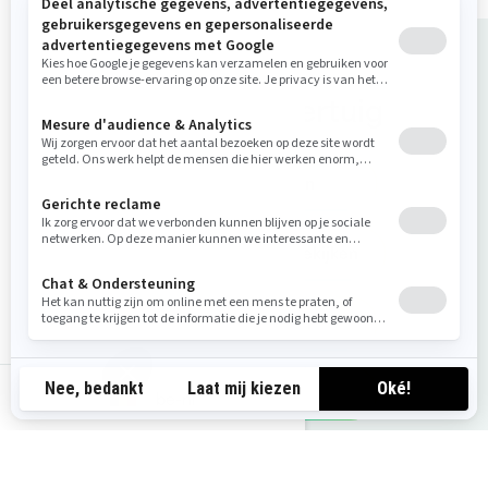
Koop jouw voertuig
Offerte aanvragen
Lokale aanbiedingen bekijken
Testrit aanvragen
Dealer zoeken
be-nl