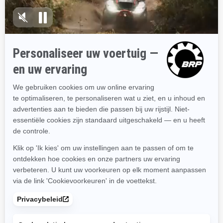
2025
GTR-X RS 300
Vanaf
€ 23.399
Prestaties
Alle kenmerken van de GTR
230 plus:
ROTAX® 1630 ACE™ - 300
motor
Ergolock™ racezadel in twee
delen
Laag stuur
Gekantelde voetsteunen
over volledige lengte