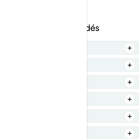
Modèles recommandés
Récréatif
Plaisance
Touring
Performance
Sports nautiques
Pêche Récréative