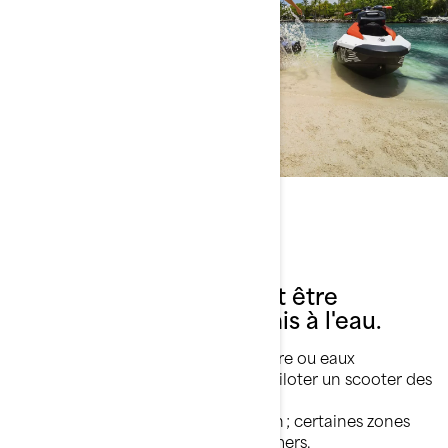
Règles de sécurités
Le scooter des mers doit être
immatriculé pour être mis à l'eau.
Le
permis plaisance
(option côtière ou eaux
intérieures) est obligatoire pour piloter un scooter des
mers.
Respectez les zones de navigation ; certaines zones
sont interdites aux scooters des mers.