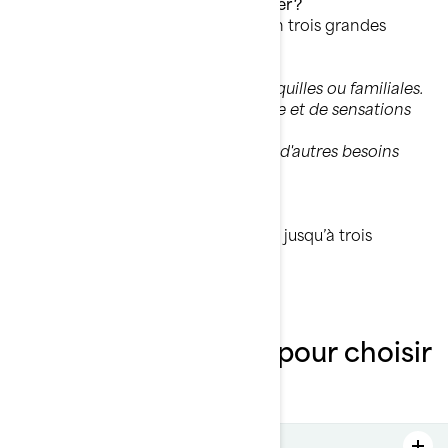
Quel usage souhaitez-vous privilégier ?
Les scooters des mers se classent en trois grandes
catégories :
• Loisir :
Idéal pour des balades tranquilles ou familiales.
• Sport :
Pour les amateurs de vitesse et de sensations
fortes.
• Utilitaire :
Parfait pour la pêche ou d'autres besoins
spécifiques.
Combien de passagers ?
Certains scooters peuvent accueillir jusqu’à trois
passagers.
Critères importants pour choisir
un scooter des mers
La puissance