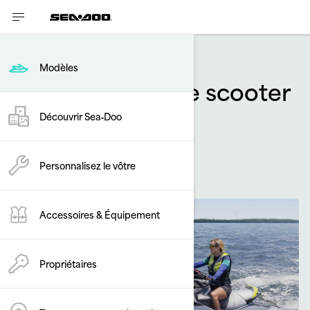
Modèles
Guide d’achat de scooter
des mers
Découvrir Sea‑Doo
Par
Sea-Doo Team
octobre 2025
Personnalisez le vôtre
Accessoires & Équipement
Propriétaires