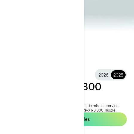
2026
2025
2025 GTR-X RS 300
23 399 €
À partir de
i
Prix public TTC conseillé, les frais de transport et de mise en service
peuvent varier selon la sélection.
*Ensemble RXP-X RS 300 illustré
Voir les offres locales
Obtenez un devis