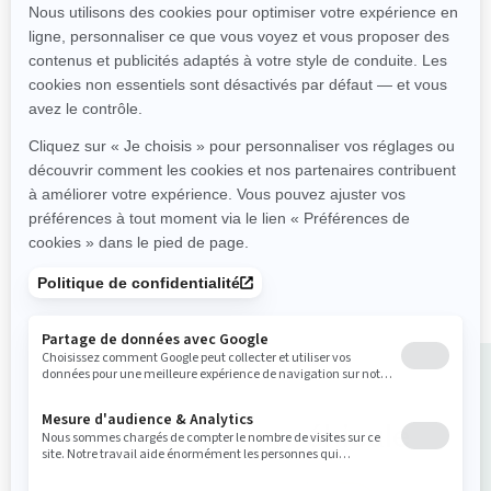
À partir de
23 399 €
Performance
Puissance et couple
suralimentés
Stabilité améliorée
Siège permettant jusqu'à 3
personnes
Grande plateforme arrière
avec système LinQ
Achetez votre véhicule