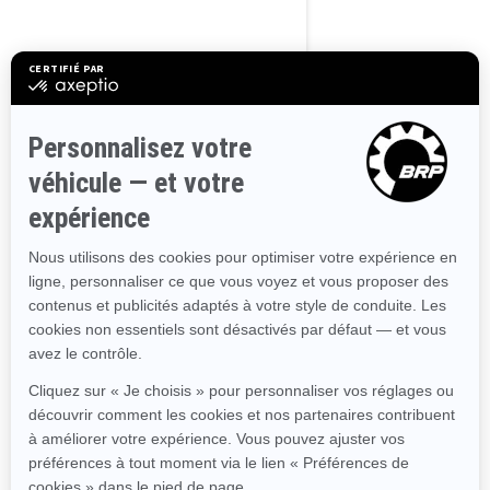
2025
GTI 130
À partir de
15 099 €
Plaisance
Stabilité améliorée
Excellente combinaison
entre plaisir et efficacité
énergétique
Siège permettant jusqu'à 3
personnes