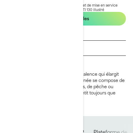
Prix public TTC conseillé, les frais de transport et de mise en service
peuvent varier selon la sélection.
*Ensemble GTI 130 illustré
Voir les offres locales
Obtenez un devis
Trouvez un concessionnaire
Demandez un essai
La plateforme du GTI offre une polyvalence qui élargit
vos horizons sur l'eau. Que votre journée se compose de
conduite animée, de sports nautiques, de pêche ou
simplement de croisière, le GTI garantit toujours que
votre expérience est spectaculaire.
Moteur Rotax
Coque
iBR
Plateforme de b