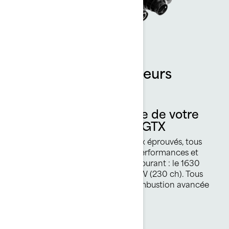
Choix de deux moteurs
Rotax
Choisissez la puissance de votre
motomarine Sea-Doo GTX
Choisissez parmi 2 moteurs Rotax éprouvés, tous
réputés pour leur fiabilité, leurs performances et
leur faible consommation de carburant : le 1630
ACE de 125 kW (170 ch) or 169 kW (230 ch). Tous
équipés de la technologie de combustion avancée
(ACE).