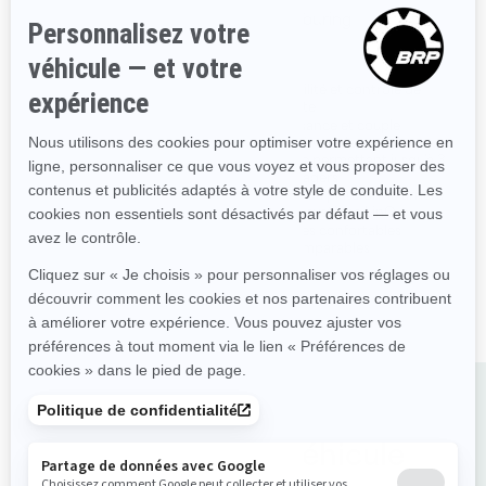
Touring
Touring
Stabilité et contrôle de
Stabilité et contrôle de
pointe
pointe
Excellente combinaison
Puissance et couple
entre puissance et efficacité
suralimentés
énergétique
Siège permettant jusqu'à 3
Siège permettant jusqu'à 3
passagers
passagers
Grande plateforme arrière
Grande plateforme arrière
avec système LinQ
avec système LinQ
Sièges confortables
Sièges confortables
incomparables
incomparables
Acheter votre véhicule