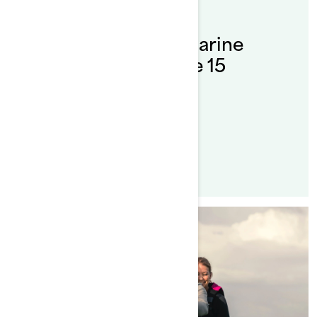
Par L'équipe Sea-Doo
Publié le 21/04/2021
Entretenir sa motomarine
Sea‑Doo en moins de 15
minutes !
Lire l'article