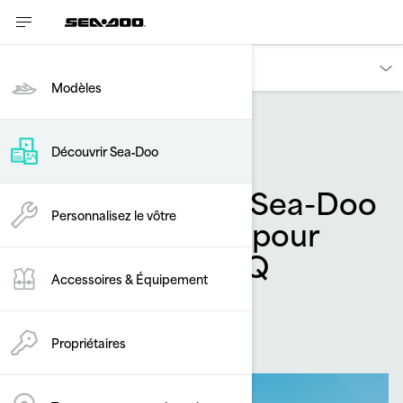
Découvrir
Modèles
Accessoires
Découvrir Sea‑Doo
Polyvalence à la Sea-Doo
Personnalisez le vôtre
: les accessoires pour
motomarine LinQ
Accessoires & Équipement
Par
L'équipe Sea-Doo
juin 2020
Propriétaires