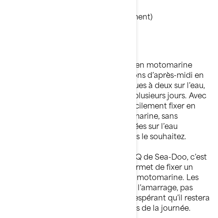
(Vidéo disponible en anglais seulement)
Cette innovation axée sur le plaisir en motomarine
permet de transformer vos excursions d’après-midi en
randonnées d’un jour, en pique-niques à deux sur l’eau,
et même en aventures épiques sur plusieurs jours. Avec
des accessoires que vous pouvez facilement fixer en
quelques secondes sur votre motomarine, sans
élastiques et sans cordes, vos journées sur l’eau
pourront se prolonger tant que vous le souhaitez.
La clé du système d’accessoires LinQ de Sea-Doo, c’est
la méthode d’attache rapide qui permet de fixer un
vaste éventail d’accessoires à votre motomarine. Les
cordes sont faites pour l’ancrage et l’amarrage, pas
pour arrimer votre équipement en espérant qu’il restera
attaché tout au long de vos activités de la journée.