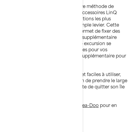
Ne doutez plus de la solidité de votre méthode de
fixation de votre équipement. Les accessoires LinQ
sont conçus pour résister aux conditions les plus
difficiles, et se fixent à l’aide d’un simple levier. Cette
méthode d’installation sans outil permet de fixer des
accessoires comme du rangement supplémentaire
pour tout avoir sous la main si votre excursion se
transforme en aventure, des glacières pour vos
rafraîchissements et du carburant supplémentaire pour
vos longues journées sur l’eau.
Avec ces fonctionnalités intégrées et faciles à utiliser,
vous n’aurez jamais plus l’impression de prendre le large
équipé comme un naufragé qui tente de quitter son île
déserte.
Contactez votre
concessionnaire Sea-Doo
pour en
savoir plus.