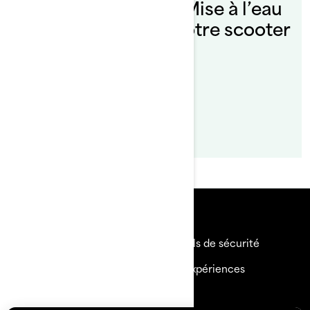
Conseils Sea-Doo : Mise à l’eau
et chargement de votre scooter
des mers Sea-Doo
Lire l'article
Ressources
Besoin d'aide
Rappels de sécurité
Carrières
BRP Expériences
Devenir un Concessionnaire