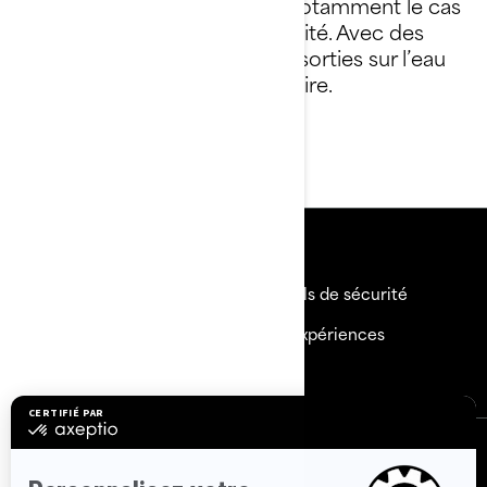
l’expérience Sea-Doo. C’est notamment le cas
du système LinQ, une exclusivité. Avec des
produits aussi novateurs, vos sorties sur l’eau
promettent de passer à l’histoire.
Magasinez
Ressources
Besoin d'aide
Rappels de sécurité
Carrières
BRP Expériences
Devenir un Concessionnaire
S'inscrire