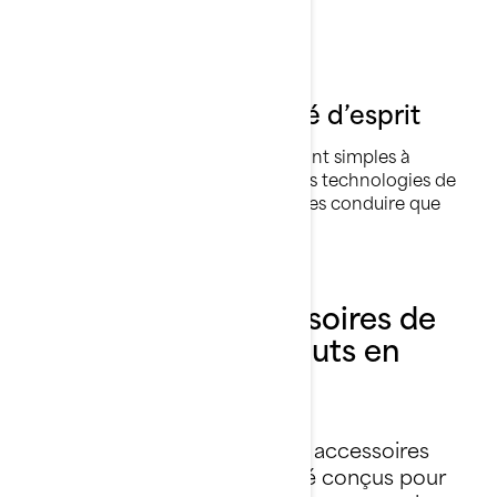
Simplicité et fiabilité
Sea-Doo et la tranquillité d’esprit
Toutes les motomarines Sea-Doo sont simples à
manœuvrer et fiables. Et grâce à des technologies de
pointe, c’est si facile d’apprendre à les conduire que
bientôt, vous passerez pour un pro.
Vêtements et accessoires de
scooter des mers hauts en
couleur
Ne partez pas sans eux
Nos pièces, nos vêtements et accessoires
pour motomarine ont tous été conçus pour