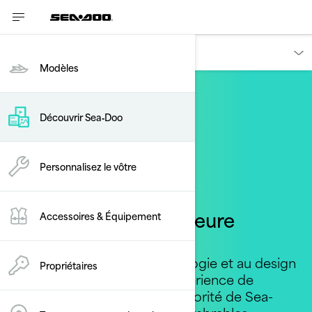
Découvrir
Modèles
Découvrir Sea‑Doo
Personnalisez le vôtre
Une conduite supérieure
Accessoires & Équipement
La différence Sea-Doo
Une motomarine à la technologie et au design
Propriétaires
axés sur le conducteur. L’expérience de
conduite a toujours été LA priorité de Sea-