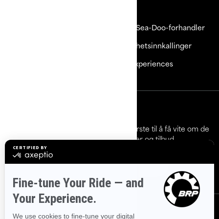
Ressurser
Dette er Sea-Doo
Bli en Sea-Doo-forhandler
Kundeservice
Sikkerhetsinnkallinger
Karrierer
BRP Experiences
Meld deg på
Bli med på nyhetsbrevet.
Vær den første til å få vite om de
siste arrangementer, nyheter og tilbud.
Abonner
Følg oss