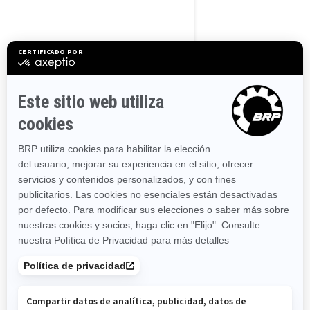
2025
RXP-X RS 325
Desempeño
El motor más potente de la
línea Sea-Doo
Control y manejo listos para
la carrera
Hasta 2 pasajeros con
asiento adicional
Ergonomía enfocada en la