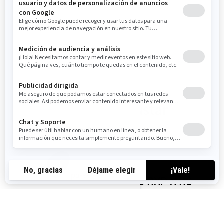
carrera
Paquete tecnológico
(opcional): BRP Audio -
sistema premium y pantalla
ancha a todo color de 7,8",
puerto USB
También te puede gustar
pa-es
2026 RXP-X RS