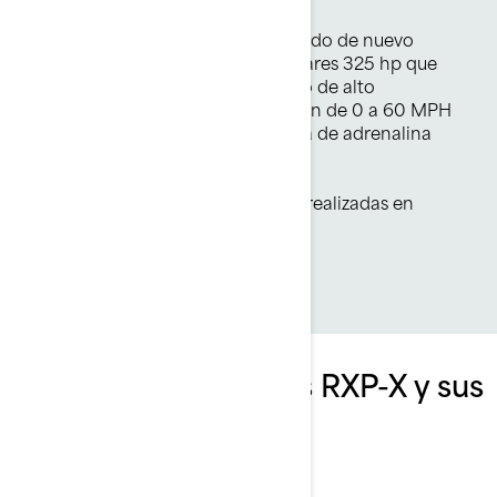
Potencia récord
Un motor Rotax 1630 supercargado de nuevo
diseño produce unos espectaculares 325 hp que
realmente redefinen el segmento de alto
rendimiento. Con una aceleración de 0 a 60 MPH
en solo 3,4 segundos, la descarga de adrenalina
llega más rápido que nunca.
*Según pruebas internas de BRP realizadas en
condiciones óptimas.
Explora los paquetes RXP-X y sus
especificaciones