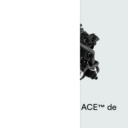
Motor Rotax® 1630 ACE™ de
325 hp