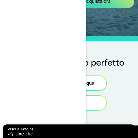
Acquista ora
Trova il tuo veicolo perfetto
Scopri le moto d’acqua
Personalizzala
Risorse