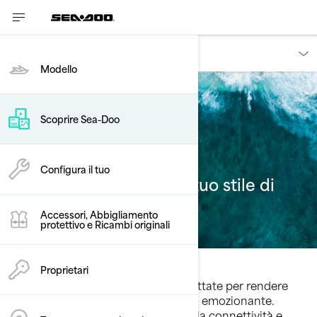
Scoprire
Modello
Scoprire Sea-Doo
Tecnologie
Configura il tuo
Innovazioni ispirate dal tuo stile di
pilotaggio
Accessori, Abbigliamento
protettivo e Ricambi originali
Proprietari
Le innovazioni Sea‑Doo sono progettate per rendere
ogni uscita più fluida, intelligente ed emozionante.
Scopri le tecnologie del veicolo, della connettività e