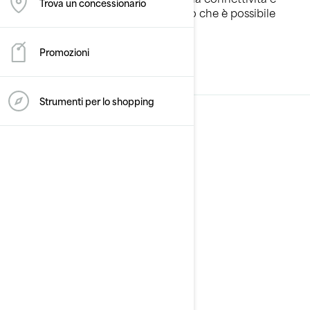
Trova un concessionario
degli accessori che ridefiniscono ciò che è possibile
sull’acqua.
Promozioni
SCOPRI
Strumenti per lo shopping
Tecnologie veicoli