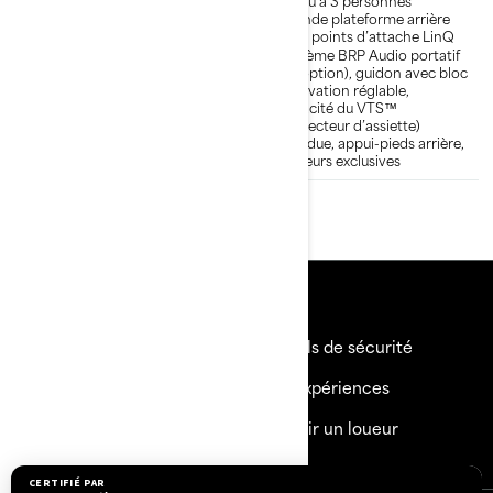
Jusqu’à 2 personnes avec
Jusqu’à 3 personnes
l’accessoire de siège
Grande plateforme arrière
Maniabilité améliorée et
avec points d’attache LinQ
caractéristiques
Système BRP Audio portatif
ergonomiques
(en option), guidon avec bloc
d’élévation réglable,
capacité du VTS™
(correcteur d’assiette)
étendue, appui-pieds arrière,
couleurs exclusives
Ressources
Besoin d'aide
Rappels de sécurité
Carrières
BRP Expériences
Devenir un Concessionnaire
Devenir un loueur