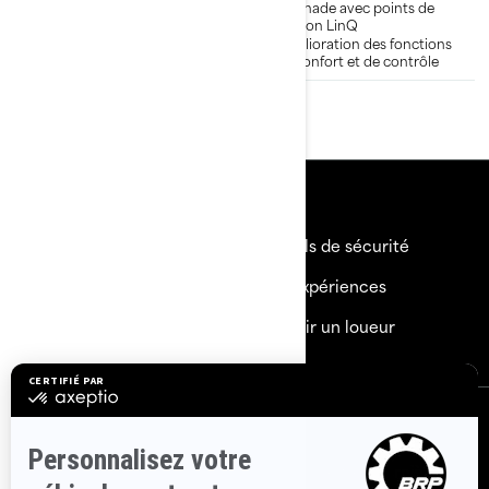
baignade avec points de
baignade avec points de
fixation LinQ
fixation LinQ
iBR® (système de freinage et
Amélioration des fonctions
marche arrière intelligents)
de confort et de contrôle
Ressources
Besoin d'aide
Rappels de sécurité
Carrières
BRP Expériences
Devenir un Concessionnaire
Devenir un loueur
S'inscrire
Inscrivez-vous à nos courriels.
Recevez les dernières