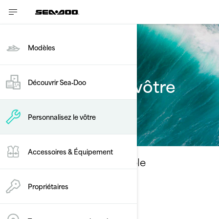
Modèles
Personnalisez le vôtre
Découvrir Sea‑Doo
Plaisance
Personnalisez le vôtre
Accessoires & Équipement
Sélectionnez votre ensemble
Changer de modèle
Propriétaires