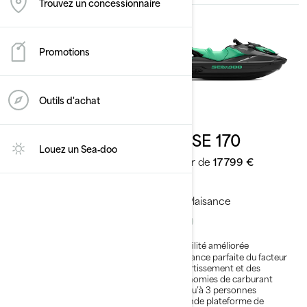
Trouvez un concessionnaire
Promotions
Outils d'achat
2026
2026
GTI 130
GTI SE 170
Louez un Sea‑doo
À partir de
15 299 €
À partir de
17 799 €
Plaisance
Plaisance
Stabilité améliorée
Stabilité améliorée
L’alliance parfaite du facteur
L’alliance parfaite du facteur
divertissement et des
divertissement et des
économies de carburant
économies de carburant
Jusqu’à 3 personnes
Jusqu’à 3 personnes
Grande plateforme de
Grande plateforme de