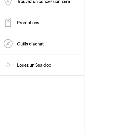
Trouvez un concessionnaire
Promotions
Outils d'achat
2026
GTR-X 300
Louez un Sea‑doo
À partir de
23 499 €
Performance
Supercharged power and
torque
Caractéristiques de
performance X
Siège permettant jusqu’à 3
personnes