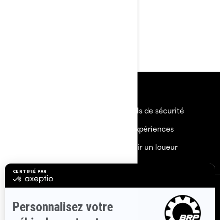
Grande plateforme arrière
avec système LinQ
Siège de performance 2
pièces Ergolock™
Ressources
Besoin d'aide
Rappels de sécurité
Carrières
BRP Expériences
Devenir un Concessionnaire
Devenir un loueur
S'inscrire
Inscrivez-vous à nos courriels.
Recevez les dernières