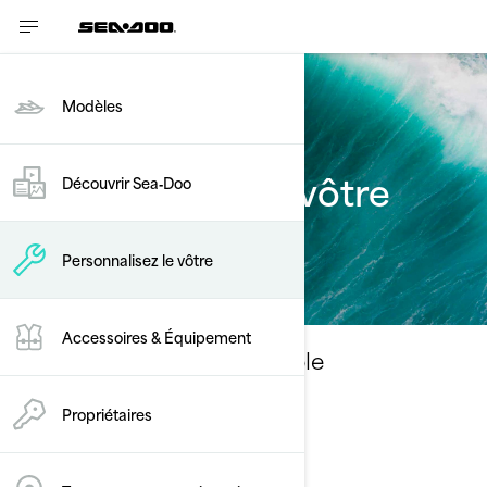
Modèles
Personnalisez le vôtre
Découvrir Sea‑Doo
GTR-X
Personnalisez le vôtre
Accessoires & Équipement
Sélectionnez votre ensemble
Changer de modèle
Propriétaires