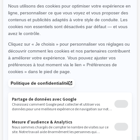
2025
Spark pour 2
À partir de
8 999 €
Récréatif
Plateforme amusante et
légère
Facile à remorquer avec une
voiture de taille moyenne
Siège permettant jusqu'à 2
personnes
iBR® - Système de freinage
et marche arrière intelligents
L’Ensemble Commodité
vient de série sur le Spark
pour 2- 90 ch