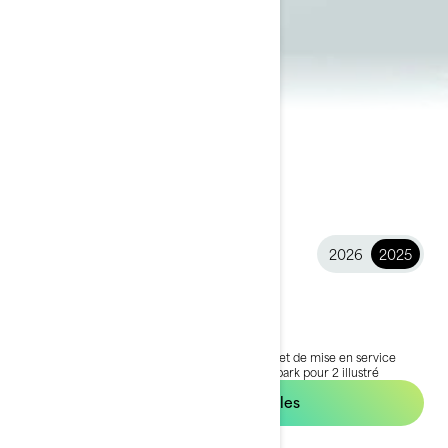
2026
2025
2025 Spark®
8 999 €
À partir de
i
Prix public TTC conseillé, les frais de transport et de mise en service
peuvent varier selon la sélection.
*Ensemble Spark pour 2 illustré
Voir les offres locales
Obtenez un devis