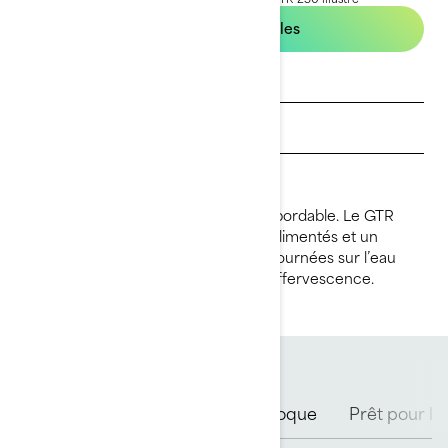
Voir les offres locales
Obtenez un devis
Trouvez un concessionnaire
Demandez un essai
Une puissance inspirante à un prix abordable. Le GTR
améliore le jeu avec ses 230 ch suralimentés et un
contrôle précis pour rehausser vos journées sur l’eau
avec plus de sensations fortes et d’effervescence.
Options de moteur Rotax
Coque
Prêt pour l’a