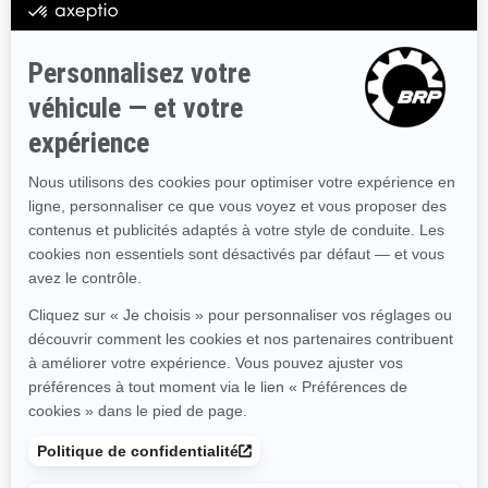
2025
GTR 230
À partir de
19 499 €
Performance
Puissance et couple
suralimentés
Stabilité améliorée
Siège permettant jusqu'à 3
passagers
Grande plateforme arrière
avec système LinQ