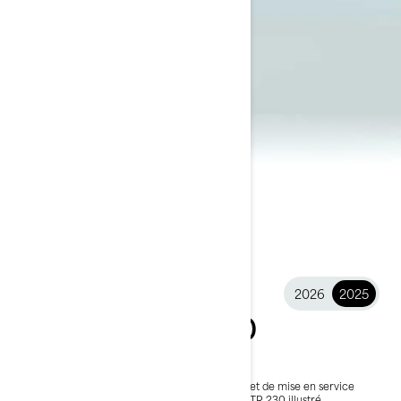
2026
2025
2025 GTR™ 230
19 499 €
À partir de
i
Prix public TTC conseillé, les frais de transport et de mise en service
peuvent varier selon la sélection.
*Ensemble GTR 230 illustré