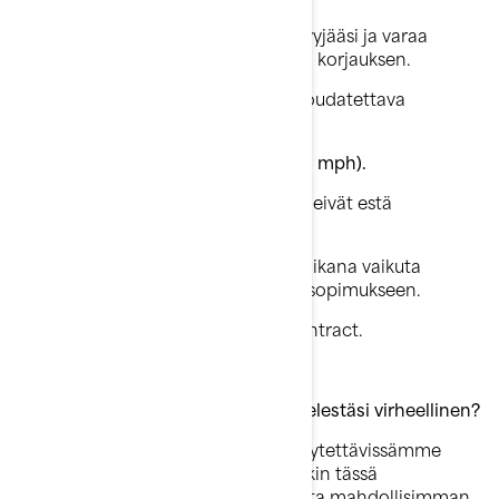
Ota yhteys BRP Sea-Doo ‑jälleenmyyjääsi ja varaa
huoltoaika. Jälleenmyyjäsi suorittaa korjauksen.
Jos ajoneuvoa täytyy käyttää, on noudatettava
seuraavia varotoimia:
●
Älä ylitä nopeutta 88 km/h (55 mph).
Jälkimarkkinoilla tehdyt muutokset eivät estä
maksuttoman korjauksen tekoa.
Nämä muutokset eivät korjauksen aikana vaikuta
olemassa olevaan takuu- tai huoltosopimukseen.
any existing warranty or service contract.
Mitä tehdä, jos tämä tiedote on mielestäsi virheellinen?
Ilmoitus on postitettu uusimpien käytettävissämme
olleiden tietojen perusteella. Jos jokin tässä
tiedotteessa oleva tieto on väärä, ota mahdollisimman