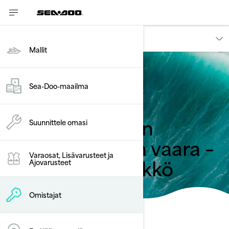
Omistajat
Mallit
Takaisin kohtaan takaisinkutsukampanjat
Sea-Doo-maailma
Ajoneuvon
arvaamattoman
Suunnittele omasi
käyttäytymisen vaara –
Varaosat, Lisävarusteet ja
sisäänottosäleikkö
Ajovarusteet
saattaa irrota
Omistajat