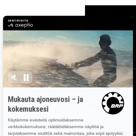
Resurssit
Tutustu Sea-Doohun
Tule brp:n jälleenmyyjäksi
Tarvitsetko Apua?
Takaisinkutsukampanjat
Työpaikat
BRP Experiences
Tilaa uutiskirje
Tilaa uutiskirje.
Saat tietää tuoreeltaan uusimmat uutiset,
tapahtumat ja tarjoukset.
Tilaa