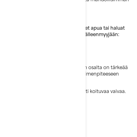
pian yhteyttä BRP:hen.
Mikäli sinulla on kysymyksiä, tarvitset apua tai haluat
löytää lähimmän valtuutetun BRP jälleenmyyjään:
Käy sivuillamme:
www.brp.com
Tai soita: +35 89 74 79 04 12
Jatkuva tyytyväisyys BRP-tuotteiden osalta on tärkeää
meille. Olemme ryhtyneet tähän toimenpiteeseen
turvallisuutesi vuoksi.
Pahoittelemme asiasta mahdollisesti koituvaa vaivaa.
Ystävällisin terveisin
BRP:n asiakaspalvelu