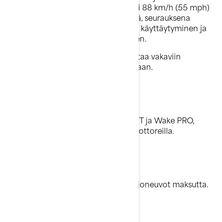
käytön aikana. Kun ajonopeus on yli 88 km/h (55 mph)
ja ajetaan ilman sisäänottosäleikköä, seurauksena
saattaa olla ajoneuvon arvaamaton käyttäytyminen ja
kyydissä olijan sinkoutuminen veteen.
Joissakin olosuhteissa tämä voi johtaa vakaviin
henkilövahinkoihin tai jopa kuolemaan.
Mitä malleja ongelma koskee?
Mallivuoden 2019 Sea-Doo GTX, RXT ja Wake PRO,
jotka on varustettu 230- ja 300-moottoreilla.
Mitä BRP tekee?
BRP aikoo korjata kyseessä olevat ajoneuvot maksutta.
Mitä sinun tulee tehdä?