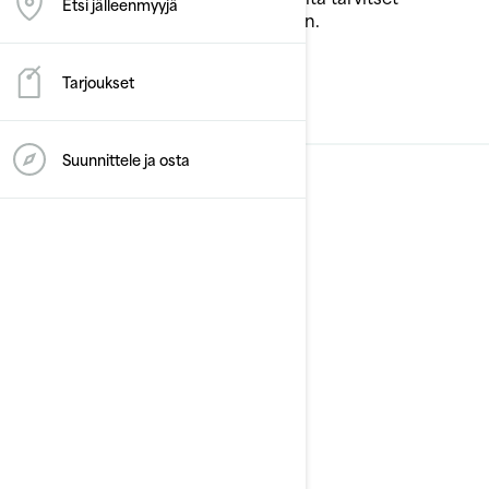
Etsi jälleenmyyjä
vesijettisi parhaaseen suorituskykyyn.
Tarjoukset
LÖYDÄ
Suunnittele ja osta
Asiakastuki