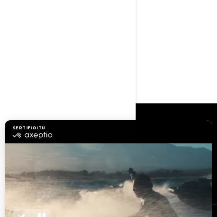
FAQ
Resurssit
Tutustu Sea-Doohun
Tule brp:n jälleenmyyjäksi
Tarvitsetko Apua?
Takaisinkutsukampanjat
Työpaikat
BRP Experiences