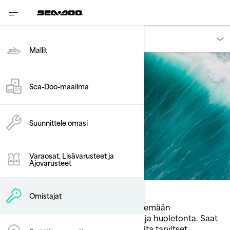
Omistajat
Mallit
Sea-Doo-maailma
Palvelut
Suunnittele omasi
Varaosat, Lisävarusteet ja
Ajovarusteet
Omistajat
Sea‑Doo‑palvelut on suunniteltu tekemään
omistamisesta helppoa, intuitiivista ja huoletonta. Saat
käyttöösi tuen, ohjeet ja resurssit, joita tarvitset