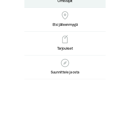
Omistajat
Etsi jälleenmyyjä
Tarjoukset
Suunnittele ja osta