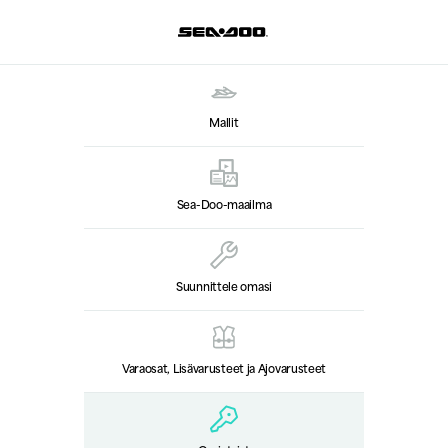
Mallit
Sea-Doo-maailma
Suunnittele omasi
Varaosat, Lisävarusteet ja Ajovarusteet