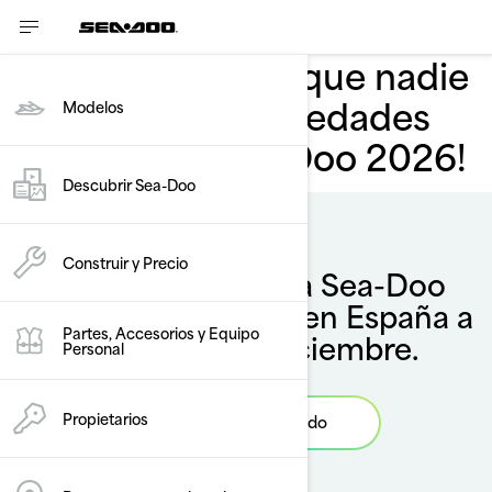
¡Descubre antes que nadie
las increíbles novedades
Modelos
de la gama Sea-Doo 2026!
Descubrir Sea-Doo
Construir y Precio
La gama completa Sea-Doo
2026 se presentará en España a
Partes, Accesorios y Equipo
principios de diciembre.
Personal
Propietarios
Mantente informado