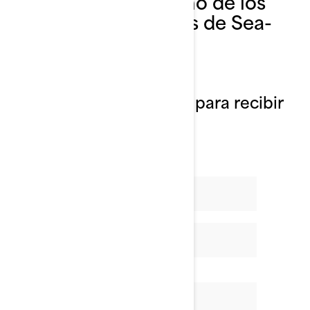
No te pierdas ninguno de los
nuevos lanzamientos de Sea-
Doo 2026.
¿Te interesa? Regístrate para recibir
las últimas novedades y
actualizaciones.