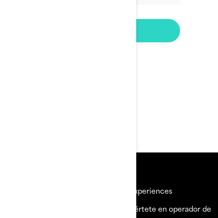
Recursos
Explorar Sea-Doo
BRP Experiences
¿Necesitas ayuda?
Conviértete en operador de