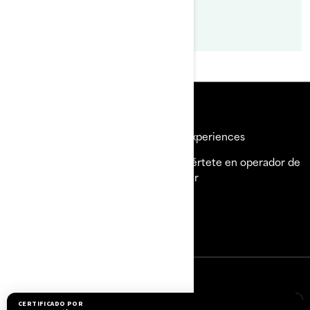
Aprender más
Recursos
Explorar Sea-Doo
BRP Experiences
¿Necesitas ayuda?
Conviértete en operador de
alquiler
Carreras
Únete a la Red de
Concesionarios de BRP
Iniciar sesión