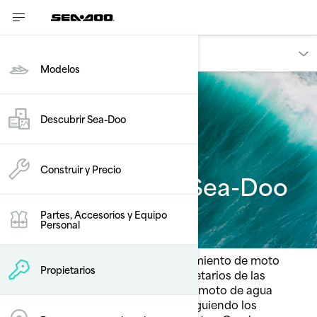
Proprietários
Modelos
Descubrir Sea-Doo
Consejos de
Construir y Precio
mantenimiento Sea-Doo
Partes, Accesorios y Equipo
Personal
Algunos consejos de mantenimiento de moto
Propietarios
de agua para los nuevos propietarios de las
motos acuáticas Sea-Doo... Tu moto de agua
Sea-Doo ha sido construida siguiendo los