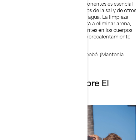
del sistema de escape y otros componentes es esencial
para neutralizar los efectos corrosivos de la sal y de otros
productos químicos presentes en el agua. La limpieza
con chorro de agua también ayudará a eliminar arena,
sal, conchas y otras partículas presentes en los cuerpos
de agua que podrían provocar un sobrecalentamiento
del sistema de escape.
Cuida tu Sea-Doo como si fuera tu bebé. ¡Mantenla
limpia y protegida!
Más Información Sobre El
Mantenimiento