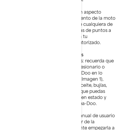
Si tienes dudas acerca de algún aspecto
relacionado con el funcionamiento de la moto
acuática Sea-Doo, o bien sobre cualquiera de
los puntos indicados en las listas de puntos a
revisar relacionadas, consulta a tu
concesionario o distribuidor autorizado.
Cuidados y limpieza adecuados
Cuidados y limpieza adecuados: recuerda que
siempre puede recurrir al concesionario o
distribuidor autorizado de Sea-Doo en lo
referente a accesorios, fundas (Imagen 1),
toldos (Imagen 2), repuestos (aceite, bujías,
etc.) y suministros de limpieza que puedas
necesitar para mantener en buen estado y
apariencia tu moto acuática Sea-Doo.
Ahora que has leído todo el manual de usuario
de Sea-Doo, ya puedes disfrutar de la
navegación. Ahora es importante empezarla a