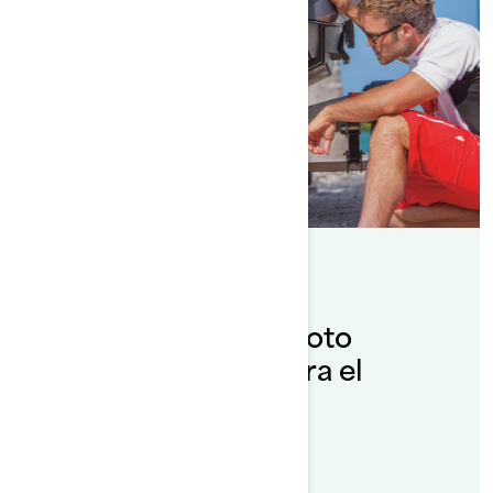
Por Sea-Doo Team
Posted on 7/11/2019
Preparación de tu moto
acuática Sea‑Doo para el
invierno