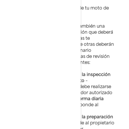
Programa de mantenimiento de tu moto de
agua Sea-Doo
El manual del usuario incluye también una
serie listas de puntos para revisión que deberá
efectuar. Algunas de estas tareas te
corresponden a ti, mientras que otras deberán
llevarse a cabo en un concesionario
autorizado de Sea-Doo. Las listas de revisión
más importantes son las siguientes:
-
Lista de puntos a revisar para la inspección
tras 10 horas de funcionamiento
–
expresamente recomendada; debe realizarse
en un concesionario o distribuidor autorizado
-
Lista de puntos a revisar de forma diaria
previas a la utilización
– corresponde al
propietario.
-
Lista de puntos a revisar para la preparación
de pretemporada
– corresponde al propietario
y al concesionario o distribuidor