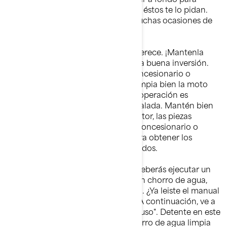
impresionar a tus pasajeros, aunque éstos te lo pidan.
Estamos seguros de que tendrás muchas ocasiones de
hacerlo en el futuro.
Cuida tu moto acuática como se merece. ¡Mantenla
limpia y protegida! Una funda es una buena inversión.
Puedes obtenerla a través de un concesionario o
distribuidor autorizado Sea-Doo. Limpia bien la moto
acuática después de utilizarla. Esta operación es
indispensable si la utilizas en agua salada. Mantén bien
lubricados los componentes del motor, las piezas
metálicas y la bomba. Diríjete a su concesionario o
distribuidor autorizado Sea-Doo para obtener los
suministros de limpieza más adecuados.
Si navegas en un entorno marino, deberás ejecutar un
simple procedimiento de lavado con chorro de agua,
que se describe en el manual de uso. ¿Ya leiste el manual
de uso? Si no es así, lo necesitarás. A continuación, ve a
la sección "Cuidados posteriores al uso". Detente en este
punto y búscalo. Un lavado con chorro de agua limpia