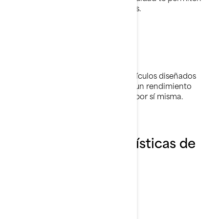
seguir navegando en aguas agitadas.
Estilo audaz
La rapidez y el estilo se unen en vehículos diseñados
para no pasar inadvertidos. Desata un rendimiento
explosivo y deja que tu moto hable por sí misma.
Explora las características de
GTR 2026