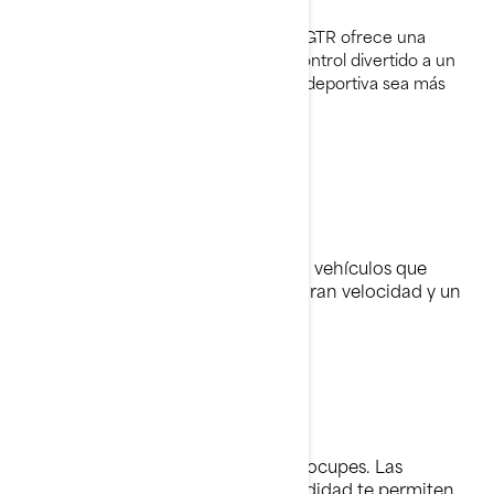
Potencia seria y gran valor. La 2026 GTR ofrece una
aceleración sobrealimentada y un control divertido a un
precio que hace que la conducción deportiva sea más
accesible que nunca.
Siente la adrenalina
Busca tu límite y luego supéralo con vehículos que
ofrecen un rendimiento explosivo, gran velocidad y un
control impecable.
Sigue tu rumbo
¿El mar está encrespado? No te preocupes. Las
características de precisión y comodidad te permiten