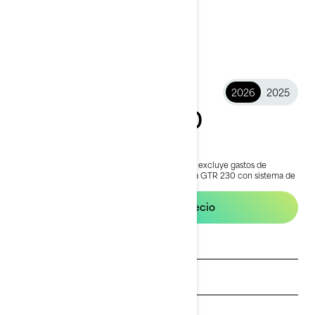
2026
2025
2026 GTR™ 230
21.599 €
Desde
i
El precio de entrada del pack incluye IVA, pero excluye gastos de
transporte y de matriculación.
*Se muestra una GTR 230 con sistema de
audio.
Configuración y precio
Solicita un presupuesto
Buscar concesionario
Solicita una prueba de manejo