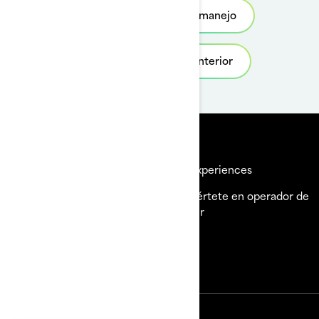
Solicita una prueba de manejo
Descubre el modelo anterior
Recursos
Explorar Sea-Doo
BRP Experiences
¿Necesitas ayuda?
Conviértete en operador de
alquiler
Carreras
Únete a la Red de
Concesionarios de BRP