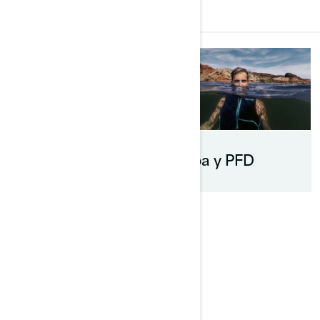
TODO
Accesorios para
Ropa y PFD
deportes de
remolque