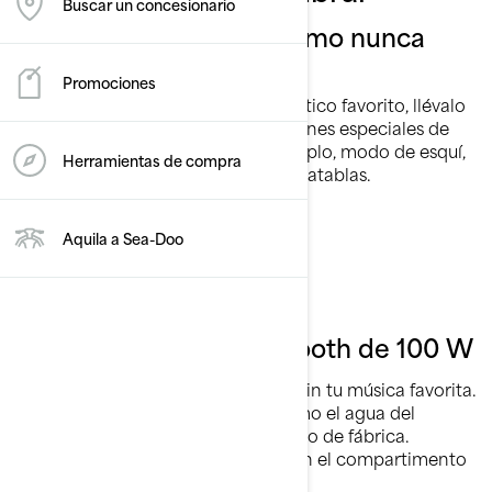
Buscar un concesionario
Deportes de arrastre como nunca
antes
Promociones
Cualquiera que sea tu deporte acuático favorito, llévalo
a un nivel superior con las prestaciones especiales de
arrastre del modelo Wake, por ejemplo, modo de esquí,
Herramientas de compra
mástil de esquí acuático LinQ y portatablas.
Aquila a Sea-Doo
Eleva la experiencia
Sistema de audio Bluetooth de 100 W
No hay sesión deportiva completa sin tu música favorita.
Con 100 vatios de sonido claro como el agua del
sistema de audio Bluetooth instalado de fábrica.
Además, mantén el teléfono seco en el compartimento
dedicado hermético.