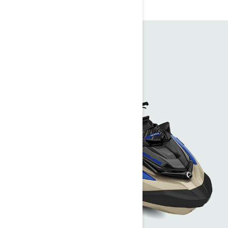
Wake™ Pro