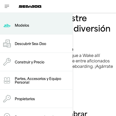
Deportes de arrastre
Prepárate para la diversión
Modelos
salvaje
Descubrir Sea-Doo
Date una vuelta en la Wake
Una contracorriente de emoción sigue a Wake allí
donde va. Es la campeona indudable entre aficionados
Construir y Precio
acérrimos al esquí acuático y el wakeboarding. ¡Agárrate
a la vida Sea-Doo!
Partes, Accesorios y Equipo
Personal
Descubre modelos
Propietarios
Prepárate para asombrar