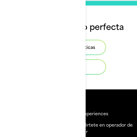
Encuentra la moto perfecta
Explora motos acuáticas
Crea la tuya
Recursos
Explorar Sea-Doo
BRP Experiences
¿Necesitas ayuda?
Conviértete en operador de
alquiler
Carreras