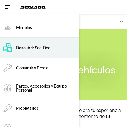
Descubrir
Modelos
Descubrir Sea-Doo
Tecnologías de vehículos
Construir y Precio
Partes, Accesorios y Equipo
Personal
Propietarios
Descubre cómo cada innovación mejora tu experiencia
de conducción diaria y eleva cada momento de tu
aventura.