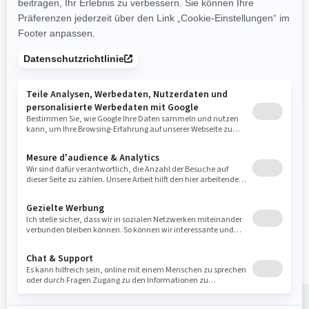
Branchenführende Stabilität
und Kontrolle
Die ultimative Kombination
aus Leistung und
Kraftstoffeffizienz.
Fortschrittliches
Batteriesystem
Angelsportmerkmale: 5
Angelrutenhalter,
Fischsuchgerät und GPS,
Sitzbank,
Schleppangelmodus und
Dollbord-Fußstützen,
Schwenksitz,
Lebendfischbehälter mit
Schnellkupplung und
Ankersystem
Tech-Paket: BRP Premium-
Audiosystem &
Vollfarbdisplay