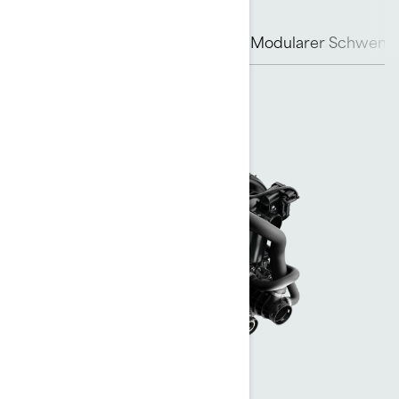
Rotax Motor
ST3 Rumpf
Modularer Schwenks