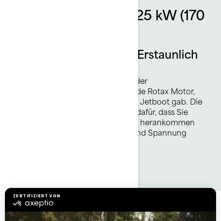
Rotax 1630 ACE - 125 kW (170
PS) Motor
Aufregende Leistung. Erstaunlich
effizient.
Der Rotax® 1630 ACE™ - 170 ist der
leistungsstärkste selbstansaugende Rotax Motor,
den es jemals bei einem Sea-Doo Jetboot gab. Die
hohe Endgeschwindigkeit sorgt dafür, dass Sie
schnell und effizient an den Fisch herankommen
und den ganzen Tag über Spaß und Spannung
haben.
Die FishPro Trophy Pakete und