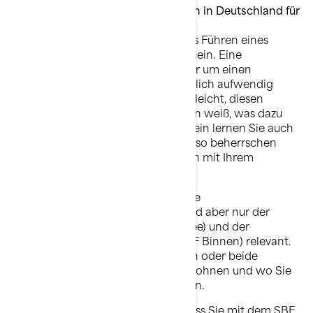
Welchen Führerschein braucht man in Deutschland für
Jetboote?
In Deutschland braucht man für das Führen eines
Jetboots einen Sportbootführerschein. Eine
Führerscheinprüfung abzulegen, nur um einen
Wasserscooter zu fahren, mag ziemlich aufwendig
klingen. Aber es ist eigentlich ganz leicht, diesen
Führerschein zu machen, wenn man weiß, was dazu
nötig ist. Beim Sportbootführerschein lernen Sie auch
Manöver und Knoten, die Sie sowieso beherrschen
sollten, um so viel Spaß wie möglich mit Ihrem
Wasserfahrzeug zu haben.
In Deutschland gibt es verschiedene
Bootführerscheine, für Jetboote sind aber nur der
Sportbootführerschein See (SBF See) und der
Sportbootführerschein Binnen (SBF Binnen) relevant.
Ob Sie den einen oder den anderen oder beide
machen, hängt davon ab, wo Sie wohnen und wo Sie
mit dem Jetboot aufs Wasser wollen.
Der wesentliche Unterschied ist, dass Sie mit dem SBF