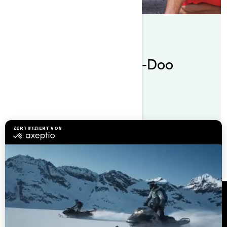
Nach Sea-Doo Team
Gepostet am 07.11.2019
Einwintern Ihres Sea-Doo
Jetboots
Lesen Sie den Artikel
Ressourcen
Brauchen Sie Hilfe?
Rückrufinfo