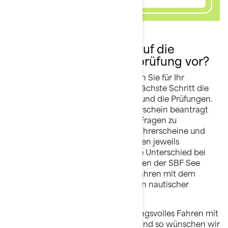
Wie bereitet man sich auf die
Sportbootführerscheinprüfung vor?
Wenn klar ist, welchen Führerschein Sie für Ihr
Wasserfahrzeug brauchen, ist der nächste Schritt die
Vorbereitung auf die Beantragung und die Prüfungen.
Unabhängig davon, welcher Führerschein beantragt
wird, gibt es sieben grundlegende Fragen zu
gemeinsamen Themen für beide Führerscheine und
einen Abschnitt mit 23 Fragen zu den jeweils
behandelten Bereichen. Der größte Unterschied bei
der Prüfung ist der Theorieteil, für den der SBF See
mehr Fragen aufweist, weil beim Fahren mit dem
Jetboot auf dem Meer Kenntnisse in nautischer
Navigation nötig sind.
Bei Sea-Doo liegt uns verantwortungsvolles Fahren mit
dem Wassermotorrad am Herzen, und so wünschen wir