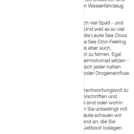
wie Sie sich auf den Ausflug mit dem Wasserfahrzeug
vorbereiten.
Jetboot zu fahren, macht unglaublich viel Spaß – und
genau darum bauen wir Sea-Doos. Und weil es so viel
Spaß macht, wollen wir auch, dass die Leute Sea-Doos
ausprobieren und dieses einzigartige Sea-Doo-Feeling
erleben. Zum großen Spaß gehört es aber auch,
verantwortungsvoll mit dem Jetboot zu fahren. Egal
wo oder wann Sie sich auf Ihr Wassermotorrad setzen –
es gelten universelle Regeln, an die sich jeder halten
muss, wie z. B. nicht unter Alkohol- oder Drogeneinfluss
zu fahren.
Zusätzlich zur universellen Regel, verantwortungsvoll zu
fahren, gelten immer auch lokale Vorschriften und
Bestimmungen, je nachdem, wo Sie sind oder wohin
Sie reisen. Auch diese Regeln sollten Sie unbedingt mit
Ihrem Wasserfahrzeug beachten. Heute schauen wir
uns die Bestimmungen in Deutschland an, die Sie
kennen müssen, bevor Sie mit dem Jetboot loslegen.