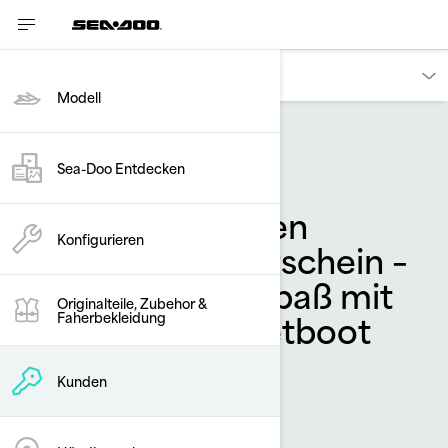
Kunden
Modell
Wartung
Sea-Doo Entdecken
Holen Sie sich den
Konfigurieren
Sportbootführerschein –
dann kann der Spaß mit
Originalteile, Zubehor &
dem Sea‑Doo Jetboot
Faherbekleidung
losgehen!
Kunden
Nach
Sea-Doo Team
November 2019