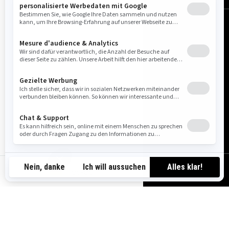
de-de
Deutschland (Deutsch)
© BRP 2003-2026
Impressum
Datenschutzrichtlinie
Cookie-Richtlinien
Barrierefreiheit
Sitemap