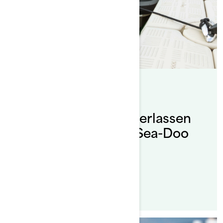
Nach Sea-Doo Team
Gepostet am 22.06.2020
Doo It Right: Zuwasserlassen
und Anlanden Ihres Sea-Doo
Lesen Sie den Artikel