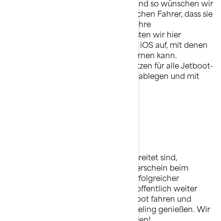
dem Wassermotorrad am Herzen, und so wünschen wir
uns natürlich auch für unsere deutschen Fahrer, dass sie
so gut wie möglich vorbereitet auf ihre
Führerscheinprüfung sind. Daher listen wir hier
verschiedene Apps für Android und iOS auf, mit denen
man für die Führerscheinprüfung lernen kann.
Hoffentlich sind diese Apps von Nutzen für alle Jetboot-
Begeisterten, die den Führerschein ablegen und mit
ihrem Hobby loslegen wollen.
Apps für Android
Apps für iOS
Liste von SBF-Apps im App Store
Wenn Sie gut auf die Prüfung vorbereitet sind,
beantragen Sie den Sportbootführerschein beim
lokalen Prüfungsausschuss. Nach erfolgreicher
Führerscheinprüfung werden Sie hoffentlich weiter
verantwortungsvoll mit Ihrem Jetboot fahren und
dieses ganz besondere Sea-Doo-Feeling genießen. Wir
sehen uns beim Reiten auf den Wellen!