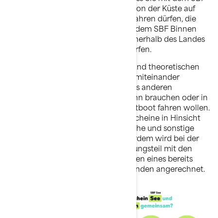
See innerhalb von drei Seemeilen von der Küste auf
dem Meer und auf Wasserstraßen fahren dürfen, die
zum Meer führen, während Sie mit dem SBF Binnen
nur auf Seen und Wasserstraßen innerhalb des Landes
mit dem Wasserfahrzeug fahren dürfen.
Zum Glück haben die praktischen und theoretischen
Bestandteile beider Prüfungen viel miteinander
gemein, was den Erwerb des jeweils anderen
Führerscheins erleichtert, falls Sie ihn brauchen oder in
anderen Teilen von Deutschland Jetboot fahren wollen.
Die Bedingungen für beide Führerscheine in Hinsicht
auf das nötige Alter sowie körperliche und sonstige
Voraussetzungen sind gleich. Außerdem wird bei der
Beantragung des SBF See der Prüfungsteil mit den
grundlegenden theoretischen Fragen eines bereits
vorhandenen SBF Binnen als bestanden angerechnet.