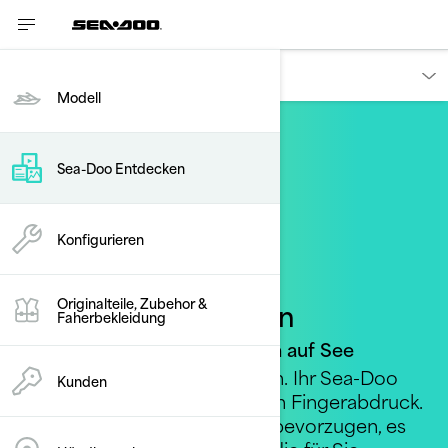
Entdecken
Modell
Sea-Doo Entdecken
Konfigurieren
Originalteile, Zubehor &
Sea-Doo Plattformen
Faherbekleidung
Geniales Design für Ihr Leben auf See
Leben Sie das Sea-Doo Leben. Ihr Sea-Doo
Kunden
Leben ist so einzigartig wie ein Fingerabdruck.
Ganz gleich, welchen Stil Sie bevorzugen, es