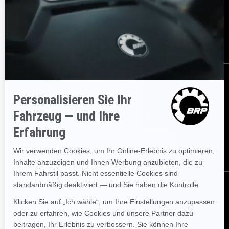
Brauchen Sie Hilfe?
Rückrufinfo
Karrieren
BRP Experiences
Händler werden
Bestellen
Melden Sie sich für unsere E-Mails an.
Erhalten Sie die
neuesten Nachrichten, Veranstaltungen und Angebote.
Abonnieren
Folgen Sie uns