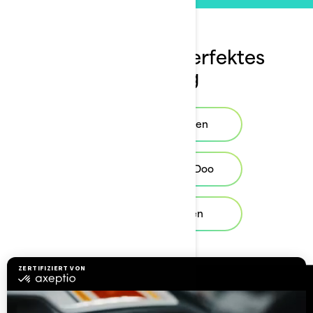
Finden Sie Ihr perfektes
Fahrzeug
Jetboote entdecken
Finden Sie Ihr Sea-Doo
Probefahrt buchen
Ressourcen