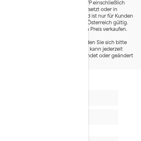
Rabattwert bezieht sich auf die UVP einschließlich
MWSt. Das Angebot kann nicht ersetzt oder in
Bargeld umgewandelt werden und ist nur für Kunden
mit Wohnsitz in Deutschland und Österreich gültig.
Händler können zu einem anderen Preis verkaufen.
Für vollständige und genaue
Fahrzeugpreisinformationen wenden Sie sich bitte
an Ihren lokalen Händler. Angebot kann jederzeit
ohne vorherige Ankündigung beendet oder geändert
werden.