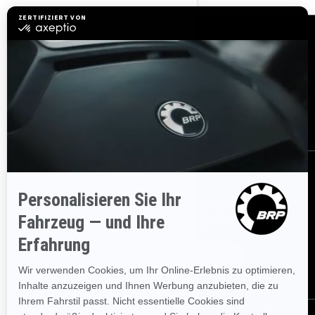
Ressourcen
Brauchen Sie Hilfe?
Rückrufinfo
Karrieren
BRP Experiences
Händler werden
Bestellen
Melden Sie sich für unsere E-Mails an.
Erhalten Sie die
neuesten Nachrichten, Veranstaltungen und Angebote.
Abonnieren