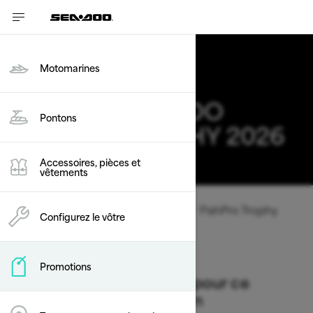
Motomarines
OFFRES SEA-DOO
Pontons
FISHPRO TROPHY 2026
Modifier
Accessoires, pièces et
vêtements
Type de véhicule
/
Motomarines
/
FishPro Trophy
Configurez le vôtre
Promotions
Aucune offre disponible pour ce
modèle dans votre région