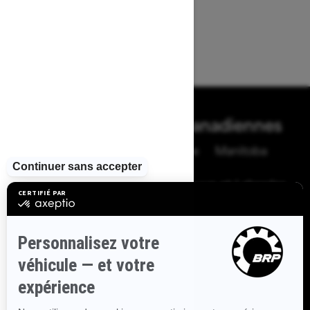
Parcourir 13 Régions Canadiennes
Alberta
Colombie-Britannique
Manitoba
Nouveau-Brunswick
Terre-Neuve-et-Labrador
Nouvelle-Écosse
Territoires du Nord-Ouest
Nunavut
Ontario
Île-du-Prince-Édouard
Québec
Saskatchewan
Yukon