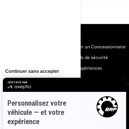
Ressources
Explorez Sea-Doo
Devenir un Concessionnaire
Besoin d'aide
Rappels de sécurité
Carrières
BRP Expériences
S'inscrire
Inscrivez-vous à nos courriels.
Recevez les dernières
nouvelles, les événements et les offres.
Abonnez-vous