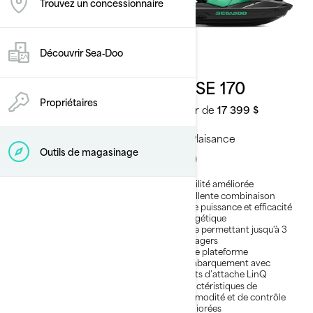
Trouvez un concessionnaire
Découvrir Sea‑Doo
2026
2026
GTI SE 130
GTI SE 170
Propriétaires
À partir de
16 599 $
À partir de
17 399 $
Plaisance
Plaisance
Outils de magasinage
Stabilité améliorée
Stabilité améliorée
Excellente combinaison
Excellente combinaison
entre plaisir et efficacité
entre puissance et efficacité
énergétique
énergétique
Siège permettant jusqu'à 3
Siège permettant jusqu'à 3
passagers
passagers
Large plateforme
Large plateforme
d’embarquement avec
d’embarquement avec
points d’attache LinQ
points d’attache LinQ
Caractéristiques de
Caractéristiques de
commodité et de contrôle
commodité et de contrôle
améliorées
améliorées