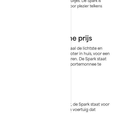
Licht, leuk en perfect voor spontane uitjes. De Spark is
makkelijk te trekken en is gebouwd voor plezier telkens
wanneer je het water op gaat.
Plezier voor een kleine prijs
Toegankelijk plezier op het water! Haal de lichtste en
meest brandstofefficiënte waterscooter in huis, voor een
prijs die geen concurrent kan evenaren. De Spark staat
garant voor groot plezier, zonder je portemonnee te
belasten.
Grijp het plezier
Wat avontuur ook voor jou betekent, de Spark staat voor
je klaar. Blijf buiten en speel met een voertuig dat