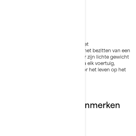
gebouwd is voor sensatie.
Zorgeloos bezit
Dankzij het compacte formaat en het
onderhoudsvriendelijke ontwerp is het bezitten van een
Spark eenvoudig en zorgeloos. Door zijn lichte gewicht
is hij makkelijk te slepen achter bijna elk voertuig,
waardoor hij de perfecte start is voor het leven op het
water.
Ontdek de Spark-kenmerken
van 2026