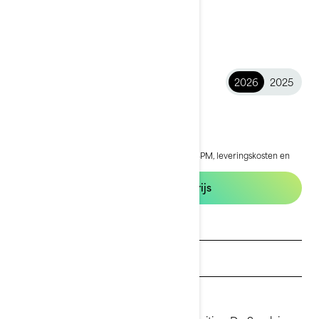
2026
2025
2026 Spark®
€ 8.899
Vanaf
i
De vanafprijs is inclusief BTW, maar exclusief BPM, leveringskosten en
rijklaarkosten.
SPARK® voor 2 - 60
Configuratie en prijs
Offerte aanvragen
Dealer zoeken
Testrit aanvragen