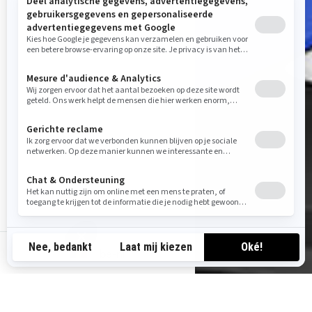
be-nl