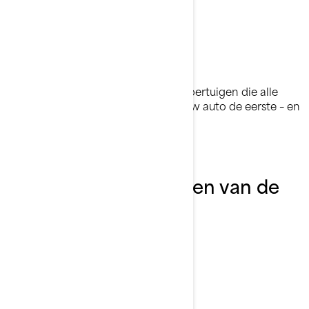
Gedurfde branie
Snelheid en flair komen samen in voertuigen die alle
ogen op zich gericht krijgen. Laat uw auto de eerste – en
meest memorabele – indruk maken.
Ontdek de kenmerken van de
2026 RXT-X