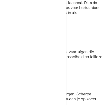
met dagelijkse gemoedsrust en gebruiksgemak. Dit is de
ultieme waterscooter voor open water, voor bestuurders
die snakken naar snelheid en controle in alle
omstandigheden.
Voel de sensatie
Ontdek je limiet en overtref deze met vaartuigen die
zorgen voor explosieve prestaties, topsnelheid en feilloze
controle.
Blijf op koers
Een moeilijk stukje? Maak je geen zorgen. Scherpe
precisie en comfortabele functies houden je op koers
wanneer het water ruig wordt.