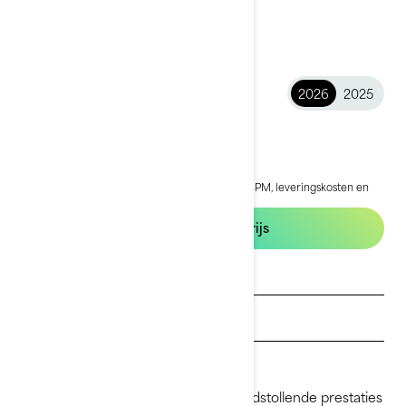
2026
2025
2026 RXT-X 325
€ 29.199
Vanaf
i
De vanafprijs is inclusief BTW, maar exclusief BPM, leveringskosten en
rijklaarkosten.
*RXT-X 325 pakket afgebeeld
Configuratie en prijs
Offerte aanvragen
Dealer zoeken
Testrit aanvragen
De RXT-X van 2026 combineert bloedstollende prestaties