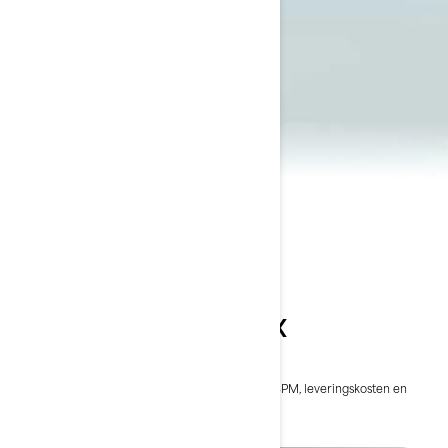
2024 Spark Trixx
€ 11.599
Vanaf
i
De vanafprijs is inclusief BTW, maar exclusief BPM, leveringskosten en
rijklaarkosten.
*Spark Trixx 3-UP pakket
2025 Spark Trixx