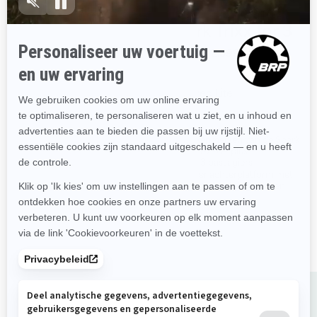
2024
2024
Spark Trixx for 1
Spark Trixx for 3
Vanaf
€ 11.599
Vanaf
€ 12.399
Rec Lite
Rec Lite
Licht en speels platform
Alle kenmerken van de Spark
Trixx 1-zitter plus:
Kan gesleept worden met de
meeste middelgrote auto’s
Max. 3 passagiers
Tot 2 passagiers met extra
Groter achterplatform met
stoel
LinQ bevestigingspunten
Betere besturing en
ergonomische kenmerken