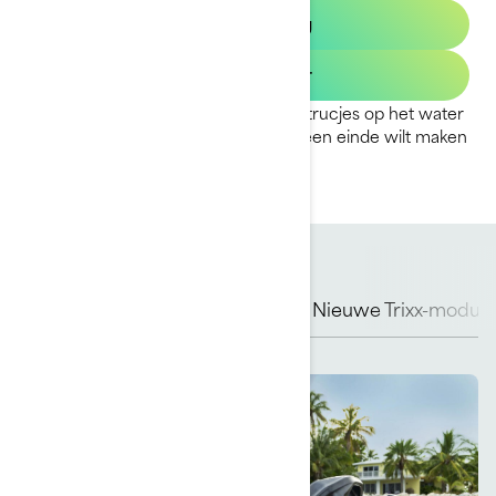
Offerteaanvraag
Vind Een Dealer
Met de unieke Spark Trixx™ worden trucjes op het water
nog makkelijker en leuker, zodat je geen einde wilt maken
aan het plezier.
Geëvolueerd iconisch
ontwerp
Nieuwe Trixx-modus