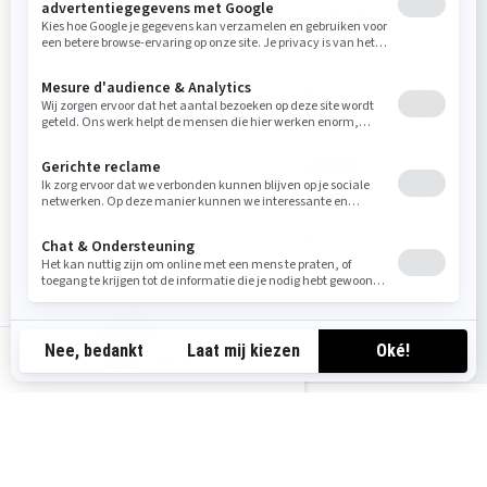
Koop jouw voertuig
Offerte aanvragen
Lokale aanbiedingen bekijken
Testrit aanvragen
Dealer zoeken
be-nl
Misschien ook interessant voor
u