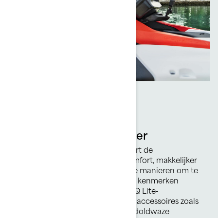
Spark Trixx
Adembenemend plezier
Vloeiend nieuw ontwerp verbetert de
totaalervaring met verbeterd comfort, makkelijker
opstappen en spannende nieuwe manieren om te
genieten van het avontuur. Frisse kenmerken
omvatten 4,5 inch display en LinQ Lite-
bevestigingspunten voor nieuwe accessoires zoals
camerasteunen waarmee je alle doldwaze