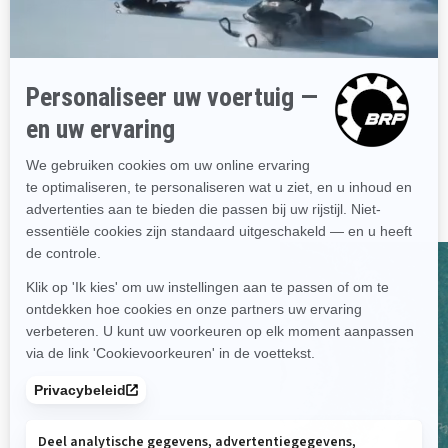
Verbeterde stabiliteit
Geweldige combinatie van
fun-factor en laag
brandstofverbruik
Max. 3 passagiers
Groot zwemplatform met
LinQ-bevestigingspunten