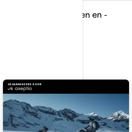
Ontdek GTI-pakketten en -
specificaties
2023
GTI 130
Recreatie