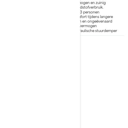
met de 325 pk motor
vermogen en zuinig
brandstofverbruik.
Hydraulische stuurdemper
Max 3 personen
Touchscreen van 10,25 inch
met BRP Connect en BRP
Comfort tijdens langere
Premium audiosysteem
ritten en ongeëvenaard
laadvermogen
Hydraulische stuurdemper
2026
Explorer Pro 230
Vanaf
€ 25.999
Touring