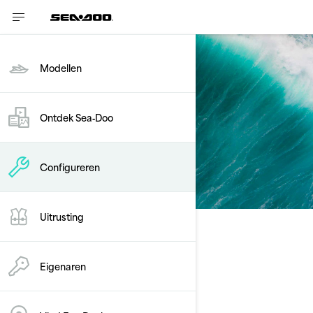
Modellen
Configureren
Ontdek Sea‑Doo
Touring
Configureren
Uitrusting
Uw pakket kiezen
Model wijzigen
Eigenaren