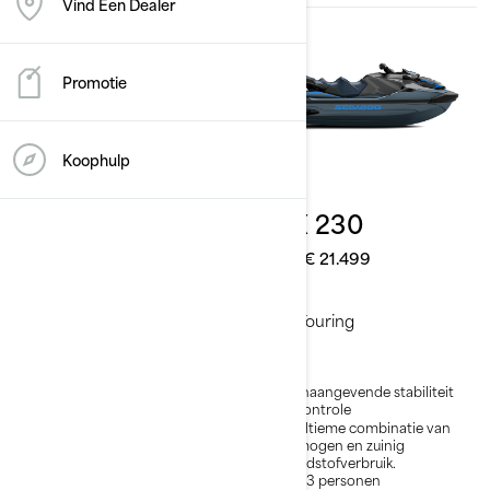
Vind Een Dealer
Promotie
Koophulp
2026
2026
GTX 170
GTX 230
Vanaf
€ 19.699
Vanaf
€ 21.499
Touring
Touring
Toonaangevende stabiliteit
Toonaangevende stabiliteit
en controle
en controle
De ultieme combinatie van
De ultieme combinatie van
vermogen en zuinig
vermogen en zuinig
brandstofverbruik.
brandstofverbruik.
Max 3 personen
Max 3 personen