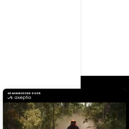
Toonaangevende stabiliteit
en controle
De ultieme combinatie van
vermogen en zuinig
brandstofverbruik.
Max 3 personen
Comfort tijdens langere
ritten en ongeëvenaard
laadvermogen
Hydraulische stuurdemper
Bronnen
Hulp nodig?
Veiligheid
Carrières
BRP Experiences
Word lid van het BRP-
dealernetwerk