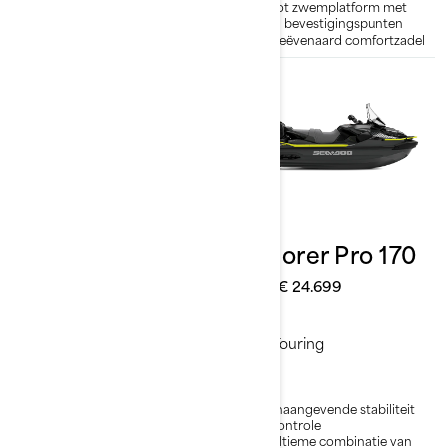
Groot zwemplatform met
Groot zwemplatform met
LinQ bevestigingspunten
LinQ bevestigingspunten
Ongeëvenaard comfortzadel
Ongeëvenaard comfortzadel
2026
2026
GTX Limited 325
Explorer Pro 170
Vanaf
€ 30.799
Vanaf
€ 24.699
Touring
Touring
Toonaangevende stabiliteit
Toonaangevende stabiliteit
en controle
en controle
Acceleratie van wereldklasse
De ultieme combinatie van