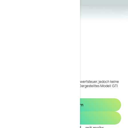
2024 GTI SE
€ 16.899
Ab
i
Der Preis für das Basis Modell enthält die Mehrwertsteuer, jedoch keine
Versandkosten und Registrierungsgebühren.
*Dargestelltes Modell GTI
SE 170 Paket
2025 GTI SE
Angebot anfordern
Händlersuche
Der GTI SE wertet das Abenteuer auf – mit mehr