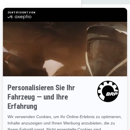
Die GTI SE Pakete und
Spezifikationen entdecken
2024
GTI SE 170
Ab
€ 16.899