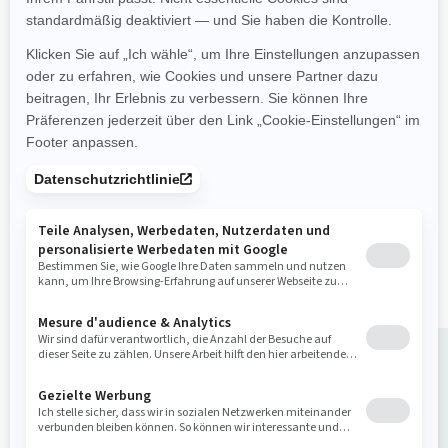
Freizeit
Verbesserte Stabilität
Die ultimative Kombination
aus Leistung und
Kraftstoffeffizienz.
Bis zu 3 Passagiere
Große Badeplattform mit
LinQ Befestigungspunkten
Verbesserte Komfort- und
Kontrollfunktionen
Fahrzeug kaufen