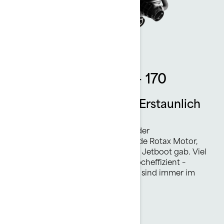
Rotax 1630 ACE™ - 170
Aufregende Leistung. Erstaunlich
effizient.
Der Rotax® 1630 ACE™ - 170 ist der
leistungsstärkste selbstansaugende Rotax Motor,
den es jemals bei einem Sea-Doo Jetboot gab. Viel
Drehmoment zum Ziehen und hocheffizient –
ganztägiger Spaß und Spannung sind immer im
Spiel.