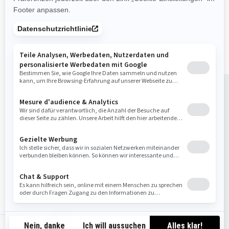
Limited-Paket: Exklusive
Farben, Jetboot-Abdeckung,
USB-Port, Organizer für
Staufach, Kniepolster.
Wählen Sie das perfekte
Fahrzeug
Finden Sie Ihren Händler
Probefahrt buchen