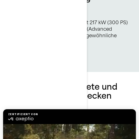
300 PS
Der Rotax 1630 ACE-Motor liefert 217 kW (300 PS)
und ist mit der ACE-Technologie (Advanced
Combustion Efficiency) für außergewöhnliche
Wirtschaftlichkeit ausgestattet.
Die GTX Limited Pakete und
Spezifikationen entdecken