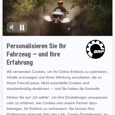
2023
GTX Limited
300
Touring
Branchenführende Stabilität
und Kontrolle
Der leistungsstärkste Motor
im Sea-Doo Produktangebot
Große Badeplattform mit
LinQ Befestigungspunkten
Tech-Paket: BRP Premium-
Audiosystem &
Vollfarbdisplay