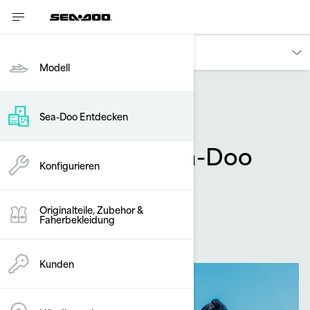
Entdecken
Modell
Zubehör
Sea-Doo Entdecken
Doo It Right: Sea-Doo
Konfigurieren
LinQ Zubehör
By
Sea-Doo Team
Originalteile, Zubehor &
Faherbekleidung
Juni 2020
Kunden