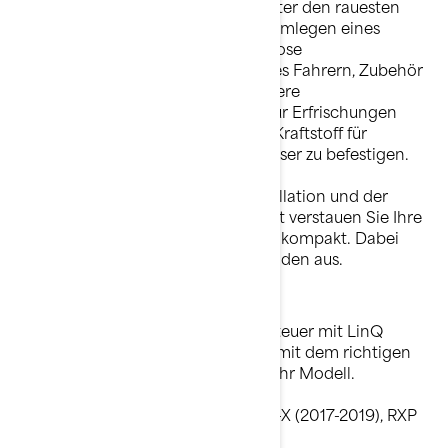
unter?“. LinQ Zubehör hält auch unter den rauesten
Bedingungen durch das einfache Umlegen eines
Hebels sicher fest. Diese werkzeuglose
Anbringungsmethode ermöglicht es Fahrern, Zubehör
wie zusätzlichen Stauraum für weitere
Abenteuerausrüstung, Kühlboxen für Erfrischungen
unterwegs und sogar zusätzlichen Kraftstoff für
besonders lange Tage auf dem Wasser zu befestigen.
Dank der einfachen, sauberen Installation und der
benutzerfreundlichen Funktionalität verstauen Sie Ihre
Ausrüstung und Gepäck clever und kompakt. Dabei
sieht Ihr Jetboot keinesfalls vollgeladen aus.
Sind Sie bereit, Ihre Sea-Doo Abenteuer mit LinQ
Zubehör aufzuwerten? Starten Sie mit dem richtigen
LinQ Basis-Installationsbausatz für Ihr Modell.
GTI, GTS und GTR (2011-2019), GTR-X (2017-2019), RXP
(ab 2012)