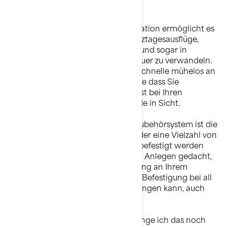
Diese von Fahrern inspirierte Innovation ermöglicht es
Ihnen, Nachmittagsausflüge in Ganztagesausflüge,
Picknicks zu zweit auf dem Wasser und sogar in
unvergessliche mehrtägige Abenteuer zu verwandeln.
Mit Zubehör, das sich in Sekundenschnelle mühelos an
Ihrem Jetboot befestigen lässt, ohne dass Sie
Spanngurte oder Seile benötigen, ist bei Ihren
Sommerausflügen einfach kein Ende in Sicht.
Der Schlüssel zum Sea-Doo LinQ Zubehörsystem ist die
Schnellbefestigungsmethode, mit der eine Vielzahl von
Zubehörartikeln an Ihrem Jetboot befestigt werden
kann. Seile sind zum Verankern und Anlegen gedacht,
nicht zum Festzurren Ihrer Ausrüstung an Ihrem
Jetboot – in der Hoffnung, dass die Befestigung bei all
den Dingen, die der Tag mit sich bringen kann, auch
hält.
Ersparen Sie sich die Frage „Wo bringe ich das noch