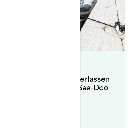
By Sea-Doo Team
Posted on 22.06.2020
Doo It Right: Zuwasserlassen
und Anlanden Ihres Sea-Doo
Lesen Sie den Artikel