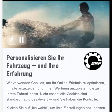
Brauchen Sie Hilfe?
Rückrufinfo
Karrieren
BRP Experiences
Händler werden
Bestellen
Melden Sie sich für unsere E-Mails an.
Lassen Sie sich
immer sofort über aktuelle Ereignisse, Neuigkeiten und
Transaktionen informieren.
Abonnieren
Folgen Sie uns