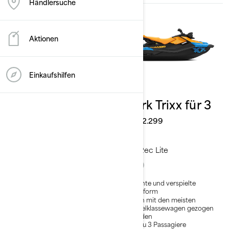
Händlersuche
Aktionen
Einkaufshilfen
2026
2026
Spark Trixx für 1
Spark Trixx für 3
Ab
€ 11.499
Ab
€ 12.299
Rec Lite
Rec Lite
Leichte und verspielte
Leichte und verspielte
Plattform
Plattform
Kann mit den meisten
Kann mit den meisten
Mittelklassewagen gezogen
Mittelklassewagen gezogen
werden
werden
Bis zu 2 Passagiere mit dem
Bis zu 3 Passagiere