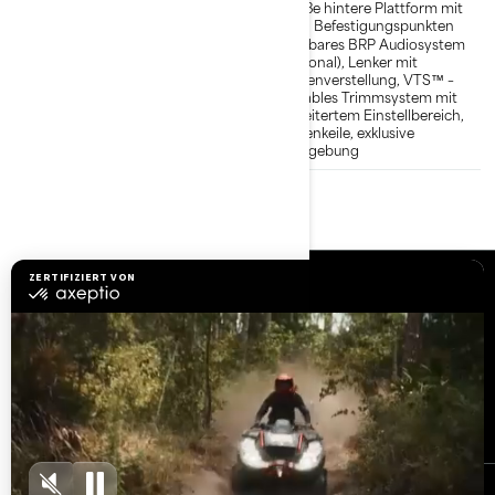
als Zubehör erhältlichen Sitz
Große hintere Plattform mit
Verbessertes Handling und
LinQ Befestigungspunkten
ergonomische Funktionen
Tragbares BRP Audiosystem
(optional), Lenker mit
Höhenverstellung, VTS™ –
Variables Trimmsystem mit
erweitertem Einstellbereich,
Stufenkeile, exklusive
Farbgebung
Ressourcen
Brauchen Sie Hilfe?
Rückrufinfo
Karrieren
BRP Experiences
Händler werden