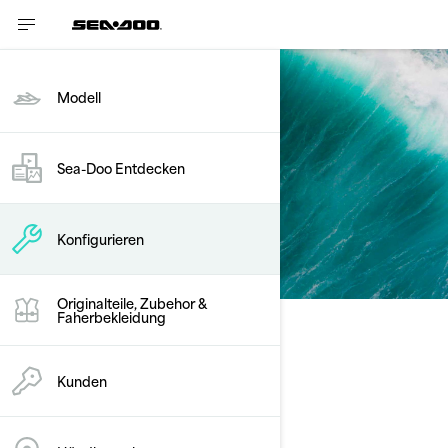
Modell
Konfigurieren
Sea-Doo Entdecken
Spark Trixx
Konfigurieren
Originalteile, Zubehor &
Faherbekleidung
Ihr Paket wählen
Modell ändern
Kunden