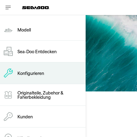
Modell
Konfigurieren
Sea-Doo Entdecken
Leistung
Konfigurieren
Originalteile, Zubehor &
Faherbekleidung
Ihr Paket wählen
Modell ändern
Kunden