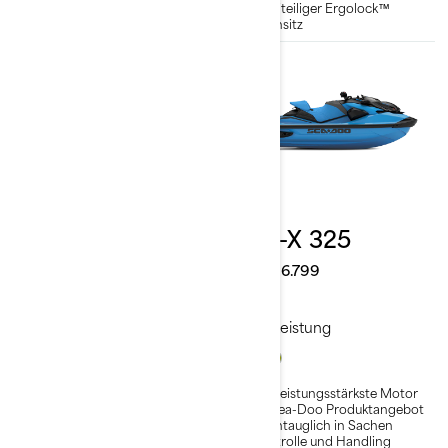
VTS™ (Variables
Zweiteiliger Ergolock™
Trimmsystem)
Rennsitz
2026
2026
RXT-X 325
RXP-X 325
Ab
€ 28.999
Ab
€ 26.799
Leistung
Leistung
Der leistungsstärkste Motor
Der leistungsstärkste Motor
im Sea-Doo Produktangebot
im Sea-Doo Produktangebot
Branchenführende Stabilität
Renntauglich in Sachen
und Kontrolle
Kontrolle und Handling