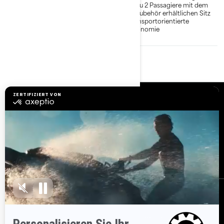
Bis zu 3 Passagiere
Bis zu 2 Passagiere mit dem
als Zubehör erhältlichen Sitz
Hydraulischer
Lenkungsdämpfer: 3
Rennsportorientierte
Positionen zur schnellen
Ergonomie
Einstellung der Steifigkeit.
Ressourcen
Brauchen Sie Hilfe?
Rückrufinfo
Karrieren
BRP Experiences
Händler werden
Bestellen
Melden Sie sich für unsere E-Mails an.
Lassen Sie sich