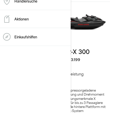
Händlersuche
Aktionen
Einkaufshilfen
2026
2026
GTR 230
GTR-X 300
Ab
€ 19.199
Ab
€ 23.199
Leistung
Leistung
Kompressorgeladene
Kompressorgeladene
Leistung und Drehmoment
Leistung und Drehmoment
Verbesserte Stabilität
Leistungsmerkmale X
Bis zu 3 Passagiere
Sitz für bis zu 3 Passagiere
Große Badeplattform mit
Große hintere Plattform mit
LinQ Befestigungspunkten
LinQ-System